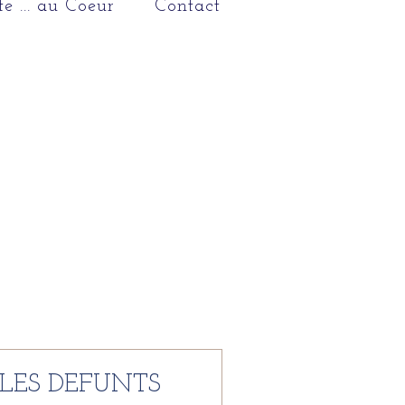
te ... au Coeur
Contact
 LES DÉFUNTS